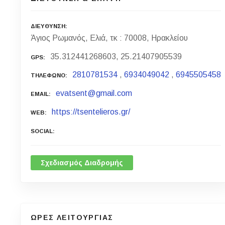
ΔΙΕΥΘΥΝΣΗ
Άγιος Ρωμανός, Ελιά, τκ : 70008, Ηρακλείου
35.312441268603, 25.21407905539
GPS
2810781534
,
6934049042
,
6945505458
ΤΗΛΕΦΩΝΟ
evatsent@gmail.com
EMAIL
https://tsentelieros.gr/
WEB
SOCIAL
Σχεδιασμός Διαδρομής
ΩΡΕΣ ΛΕΙΤΟΥΡΓΙΑΣ