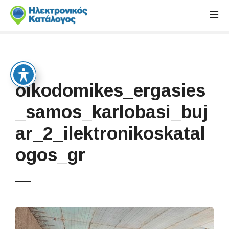
S
k
i
p
t
o
c
oikodomikes_ergasies
o
n
_samos_karlobasi_buj
t
ar_2_ilektronikoskatal
e
n
ogos_gr
t