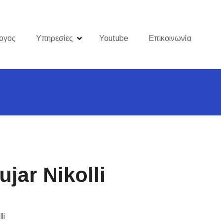
ογος
Υπηρεσίες
Youtube
Επικοινωνία
ar Nikolli
li