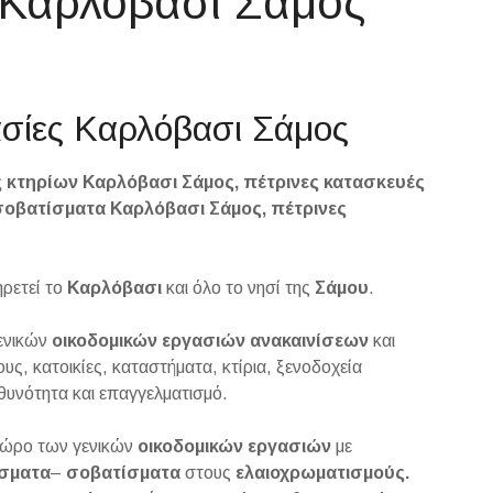
ς Καρλόβασι Σάμος
γασίες Καρλόβασι Σάμος
ς κτηρίων Καρλόβασι Σάμος, πέτρινες κατασκευές
οβατίσματα Καρλόβασι Σάμος, πέτρινες
ρετεί το
Καρλόβασι
και όλο το νησί της
Σάμου
.
γενικών
οικοδομικών
εργασιών
ανακαινίσεων
και
υς, κατοικίες, καταστήματα, κτίρια, ξενοδοχεία
νότητα και επαγγελματισμό.
 χώρο των γενικών
οικοδομικών
εργασιών
με
ίσματα
–
σοβατίσματα
στους
ελαιοχρωματισμούς.