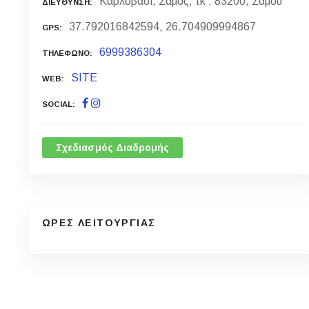
Καρλόβασι, Σάμος, τκ : 83200, Σάμου
ΔΙΕΥΘΥΝΣΗ
37.792016842594, 26.704909994867
GPS
6999386304
ΤΗΛΕΦΩΝΟ
SITE
WEB
SOCIAL
Σχεδιασμός Διαδρομής
ΩΡΕΣ ΛΕΙΤΟΥΡΓΙΑΣ