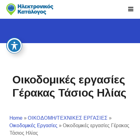
S
k
i
p
t
o
c
o
n
t
Οικοδομικές εργασίες
e
n
Γέρακας Τάσιος Ηλίας
t
Home
»
ΟΙΚΟΔΟΜΗ/ΤΕΧΝΙΚΕΣ ΕΡΓΑΣΙΕΣ
»
Οικοδομικές Εργασίες
»
Οικοδομικές εργασίες Γέρακας
Τάσιος Ηλίας