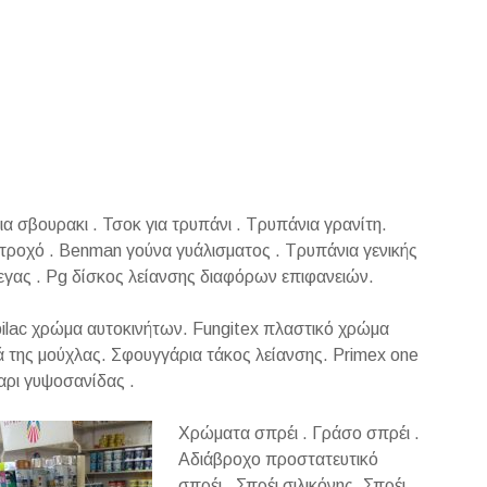
α σβουρακι . Τσοκ για τρυπάνι . Τρυπάνια γρανίτη.
 τροχό . Benman γούνα γυάλισματος . Τρυπάνια γενικής
εγας . Pg δίσκος λείανσης διαφόρων επιφανειών.
ilac χρώμα αυτοκινήτων. Fungitex πλαστικό χρώμα
ά της μούχλας. Σφουγγάρια τάκος λείανσης. Primex one
αρι γυψοσανίδας .
Χρώματα σπρέι . Γράσο σπρέι .
Αδιάβροχο προστατευτικό
σπρέι . Σπρέι σιλικόνης. Σπρέι