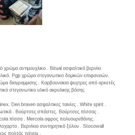
 χρώμα αντιμουχλικο . Bitual ασφαλτικό βερνίκι
ρυλικό. Pgp χρώμα στεγανωτικο δομικών επιφανειών.
ώμα διαγραμμισης . Καρβουνακια ψυχτρες από αρκετές
στικό στεγανωτικο υλικό ακρυλικης βάσης
nex. Den braven ασφαλτικες ταινίες . White spirit .
λυτικά . Βούρτσες σπάστες. Βούρτσες πίσσας .
cola πίσσα . Mercola αφρος πολυουρεθάνης.
λοχαρτα . Βερνίκια συντηρητικό ξύλου . Stocowall
κος πολτός τοίχου .