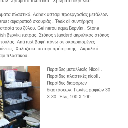
ήτων. Χρώματα πλαστικά . Χρώματα ακρυλικά
ματα πλαστικά. Adhex ασταρι προεργασίας μετάλλων
erust αφαιρετικό σκουριάς . Teak oil συντήρηση
στασία του ξύλου. Gel nerou aqua Βερνίκι . Stone
nish βερνίκι πέτρας. Στόκος standard ακρυλικος στόκος
τουλας. Anti rust βαφή πάνω σε σκουριασμένες
φάνειες. Χαλαζιακο ασταρι πρόσφυσης . Ακρυλικό
αρι πλαστικού .
Περσίδες μεταλλικές Nicoll .
Περσίδες πλαστικές nicoll .
Περσίδες διαφόρων
διαστάσεων. Γωνίες ραφιών 30
Χ 30. Έως 100 Χ 100.