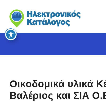
S
k
i
p
t
o
c
o
n
t
e
n
t
Οικοδομικά υλικά 
Βαλέριος και ΣΙΑ Ο.