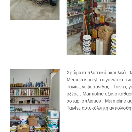
Χρώματα πλαστικά ακρυλικά . M
Mercola isocryl στεγανωτικο ελα
Ταινίες γυψοσανίδας . Ταινίες γ
οξέος . Marmoline οξυνο καθαρ
ασταρι οπλισμού . Marmoline aq
Ταινίες αυτοκόλλητη αντιολισθη