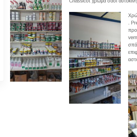
Chassicot χρώμα σασί αυτοκιν
Χρώ
. Pr
προ
ver
σπά
επι
αστ