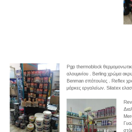
Pgp thermoblock θερμομονωτικό
αλουμινίου . Berling χρώμα ακ
Benman σπάτουλες . Reflex χρ
μάρκες εργαλείων. Silatex ελα
Revi
Δια
Mer
Γυα
στό