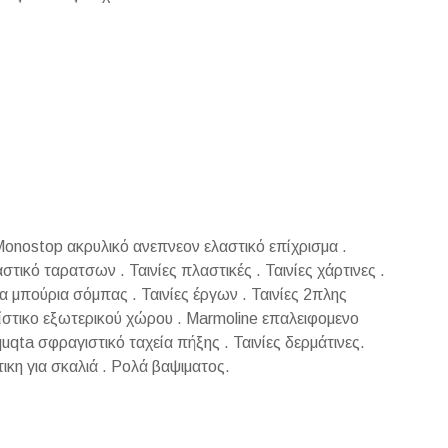
onostop ακρυλικό ανεπνεον ελαστικό επίχρισμα .
στικό ταρατσων . Ταινίες πλαστικές . Ταινίες χάρτινες .
ια μπούρια σόμπας . Ταινίες έργων . Ταινίες 2πλης
ίστικο εξωτερικού χώρου . Marmoline επαλειφομενο
uqta σφραγιστικό ταχεία πήξης . Ταινίες δερμάτινες.
τικη για σκαλιά . Ρολά βαψιματος.