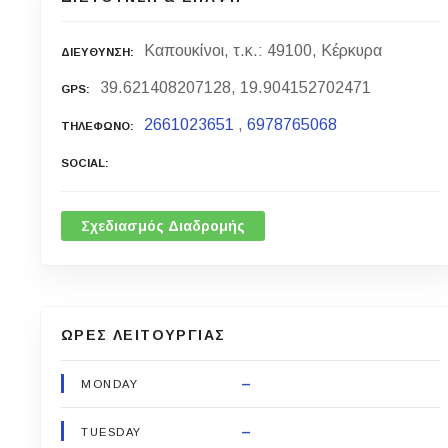
Καπουκίνοι, τ.κ.: 49100, Κέρκυρα
ΔΙΕΥΘΥΝΣΗ
39.621408207128, 19.904152702471
GPS
2661023651
,
6978765068
ΤΗΛΕΦΩΝΟ
SOCIAL
Σχεδιασμός Διαδρομής
ΩΡΕΣ ΛΕΙΤΟΥΡΓΙΑΣ
–
MONDAY
–
TUESDAY