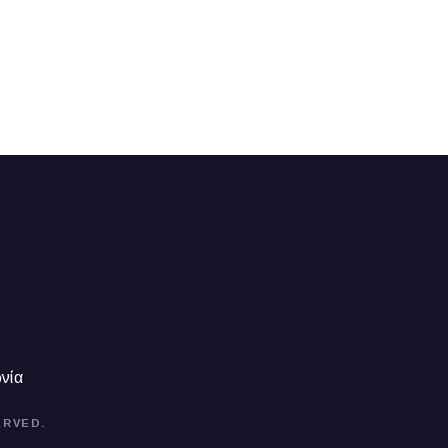
νία
ERVED.