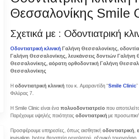
Θεσσαλονίκης Smile C
Σχετικά με : Οδοντιατρική κ
Οδοντιατρική κλινική
Γαλήνη Θεσσαλονίκης, οδοντία
Γαλήνη Θεσσαλονίκης, λευκάνσεις δοντιών Γαλήνη 
Θεσσαλονίκης, αόρατη ορθοδοντική Γαλήνη Θεσσαλ
Θεσσαλονίκης
Η
οδοντιατρική κλινική
του κ. Αμαραντίδη “
Smile Clinic
”
Φιλύρας 7.
Η Smile Clinic είναι ένα
πολυοδοντιατρείο
που αποτελείτα
Παρέχουμε υψηλής ποιότητας
οδοντιατρική
με προσωπική 
Προσφέρουμε υπηρεσίες, όπως αισθητική
οδοντιατρική
,
invisalign, botox,θεραπεία ροχαλητού, αξονικό τομογράφο, 