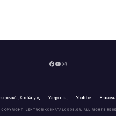
Facebook
YouTube
Instagram
εκτρονικός Κατάλογος
Υπηρεσίες
Youtube
Επικοινω
4 COPYRIGHT ILEKTRONIKOSKATALOGOS.GR. ALL RIGHTS RES