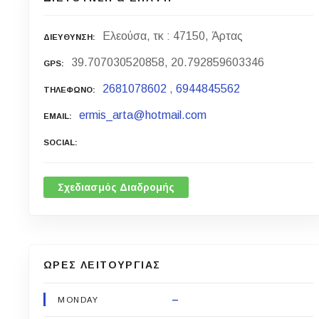
Ελεούσα, τκ : 47150, Άρτας
ΔΙΕΥΘΥΝΣΗ
39.707030520858, 20.792859603346
GPS
2681078602
,
6944845562
ΤΗΛΕΦΩΝΟ
ermis_arta@hotmail.com
EMAIL
SOCIAL
Σχεδιασμός Διαδρομής
ΩΡΕΣ ΛΕΙΤΟΥΡΓΙΑΣ
–
MONDAY