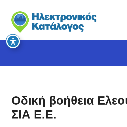
S
k
i
p
t
o
c
o
n
t
e
n
t
Οδική βοήθεια Ελεο
ΣΙΑ Ε.Ε.