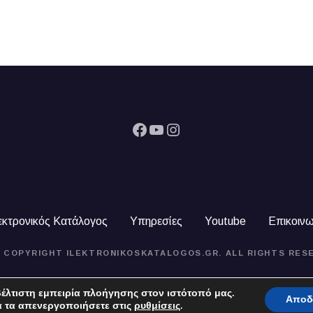
Facebook
YouTube
Instagram
εκτρονικός Κατάλογος
Υπηρεσίες
Youtube
Επικοινω
4 COPYRIGHT ILEKTRONIKOSKATALOGOS.GR. ALL RIGHTS RES
έλτιστη εμπειρία πλοήγησης στον ιστότοπό μας.
Αποδ
α τα απενεργοποιήσετε στις
ρυθμίσεις
.