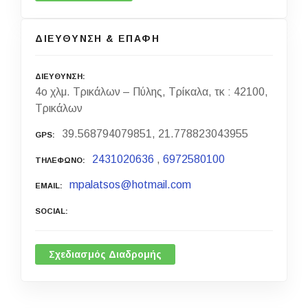
ΔΙΕΥΘΥΝΣΗ & ΕΠΑΦΗ
ΔΙΕΥΘΥΝΣΗ
4ο χλμ. Τρικάλων – Πύλης, Τρίκαλα, τκ : 42100,
Τρικάλων
39.568794079851, 21.778823043955
GPS
2431020636
,
6972580100
ΤΗΛΕΦΩΝΟ
mpalatsos@hotmail.com
EMAIL
SOCIAL
Σχεδιασμός Διαδρομής