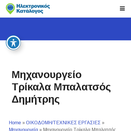
S
k
i
p
t
o
c
o
n
t
Μηχανουργείο
e
n
Τρίκαλα Μπαλατσός
t
Δημήτρης
Home
»
ΟΙΚΟΔΟΜΗ/ΤΕΧΝΙΚΕΣ ΕΡΓΑΣΙΕΣ
»
Μηχανουργεία
»
Μηχανουργείο Τρίκαλα Μπαλατσός