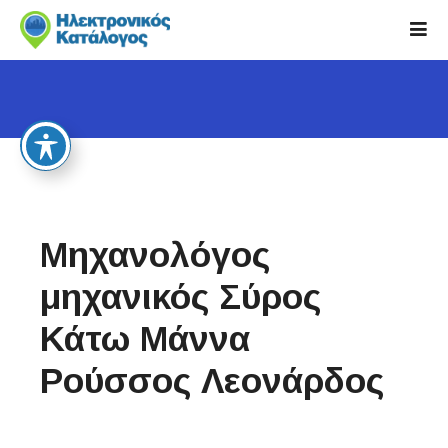
S
k
i
p
t
o
c
o
n
t
Μηχανολόγος
e
n
μηχανικός Σύρος
t
Κάτω Μάννα
Ρούσσος Λεονάρδος