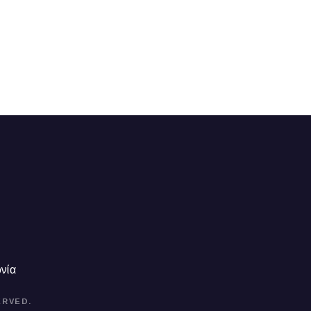
νία
ERVED.