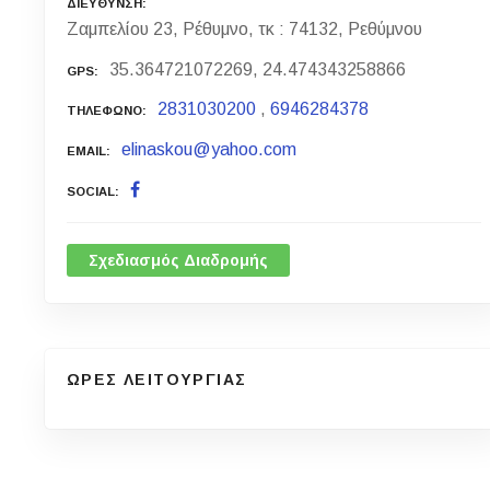
ΔΙΕΥΘΥΝΣΗ
Ζαμπελίου 23, Ρέθυμνο, τκ : 74132, Ρεθύμνου
35.364721072269, 24.474343258866
GPS
2831030200
,
6946284378
ΤΗΛΕΦΩΝΟ
elinaskou@yahoo.com
EMAIL
SOCIAL
Σχεδιασμός Διαδρομής
ΩΡΕΣ ΛΕΙΤΟΥΡΓΙΑΣ