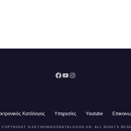
Facebook
YouTube
Instagram
εκτρονικός Κατάλογος
Υπηρεσίες
Youtube
Επικοινω
4 COPYRIGHT ILEKTRONIKOSKATALOGOS.GR. ALL RIGHTS RES