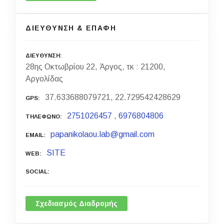
ΔΙΕΥΘΥΝΣΗ & ΕΠΑΦΗ
ΔΙΕΥΘΥΝΣΗ
28ης Οκτωβρίου 22, Άργος, τκ : 21200,
Αργολίδας
37.633688079721, 22.729542428629
GPS
2751026457
,
6976804806
ΤΗΛΕΦΩΝΟ
papanikolaou.lab@gmail.com
EMAIL
SITE
WEB
SOCIAL
Σχεδιασμός Διαδρομής