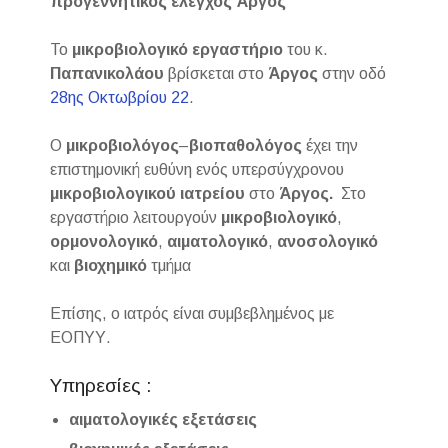
προγεννητικός έλεγχος Άργος
Το
μικροβιολογικό εργαστήριο
του κ.
Παπανικολάου
βρίσκεται στο
Άργος
στην οδό
28ης Οκτωβρίου 22
.
Ο
μικροβιολόγος
–
βιοπαθολόγος
έχει την
επιστημονική ευθύνη ενός υπερσύγχρονου
μικροβιολογικού
ιατρείου
στο
Άργος.
Στο
εργαστήριο λειτουργούν
μικροβιολογικό
,
ορμονολογικό
,
αιματολογικό
,
ανοσολογικό
και
βιοχημικό
τμήμα
Επίσης, ο ιατρός είναι συμβεβλημένος με
ΕΟΠΥΥ.
Υπηρεσίες :
αιματολογικές εξετάσεις