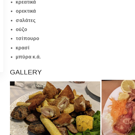
κρεατικά
ορεκτικά
σαλάτες
ούζο
τσίπουρο
κρασί
μπύρα κ.ά.
GALLERY