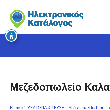
S
k
i
p
t
o
c
o
n
t
e
n
t
Μεζεδοπωλείο Καλα
Home
»
ΨΥΧΑΓΩΓΙΑ & ΓΕΥΣΗ
»
Μεζεδοπωλεία/Τσιπουρ