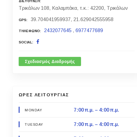
ΔΙΕΥΘΥΝΣΗ
Τρικάλων 108, Καλαμπάκα, τ.κ.: 42200, Τρικάλων
39.704041959937, 21.629042555958
GPS
2432077645
,
6977477689
ΤΗΛΕΦΩΝΟ
SOCIAL
Σχεδιασμός Διαδρομής
ΩΡΕΣ ΛΕΙΤΟΥΡΓΙΑΣ
7:00 π.μ. – 4:00 π.μ.
MONDAY
7:00 π.μ. – 4:00 π.μ.
TUESDAY