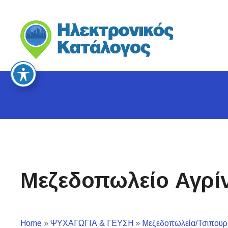
S
k
i
p
t
o
c
o
n
t
e
n
t
Μεζεδοπωλείο Αγρίν
Home
»
ΨΥΧΑΓΩΓΙΑ & ΓΕΥΣΗ
»
Μεζεδοπωλεία/Τσιπουρ