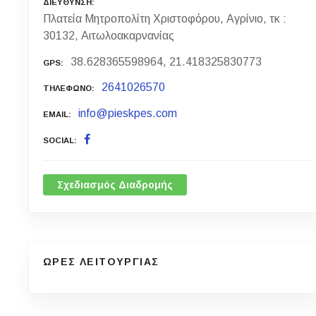
ΔΙΕΥΘΥΝΣΗ
Πλατεία Μητροπολίτη Χριστοφόρου, Αγρίνιο, τκ :
30132, Αιτωλοακαρνανίας
38.628365598964, 21.418325830773
GPS
2641026570
ΤΗΛΕΦΩΝΟ
info@pieskpes.com
EMAIL
SOCIAL
Σχεδιασμός Διαδρομής
ΩΡΕΣ ΛΕΙΤΟΥΡΓΙΑΣ