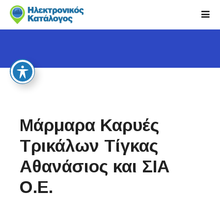
S
k
i
p
t
o
c
o
n
t
Μάρμαρα Καρυές
e
n
Τρικάλων Τίγκας
t
Αθανάσιος και ΣΙΑ
Ο.Ε.