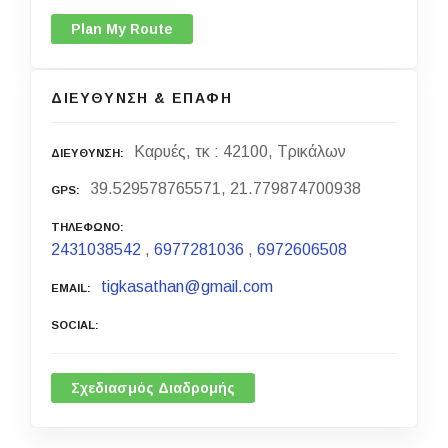
Plan My Route
ΔΙΕΥΘΥΝΣΗ & ΕΠΑΦΗ
Καρυές, τκ : 42100, Τρικάλων
ΔΙΕΥΘΥΝΣΗ
39.529578765571, 21.779874700938
GPS
ΤΗΛΕΦΩΝΟ
2431038542
,
6977281036
,
6972606508
tigkasathan@gmail.com
EMAIL
SOCIAL
Σχεδιασμός Διαδρομής