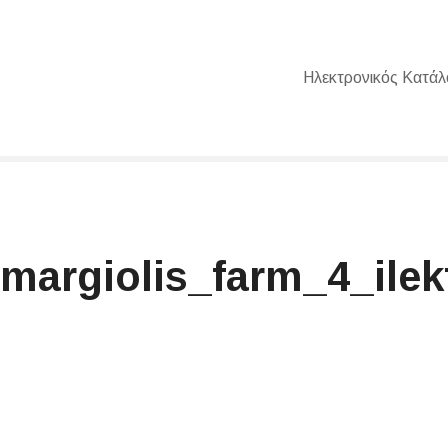
Ηλεκτρονικός Κατάλ
_margiolis_farm_4_ile