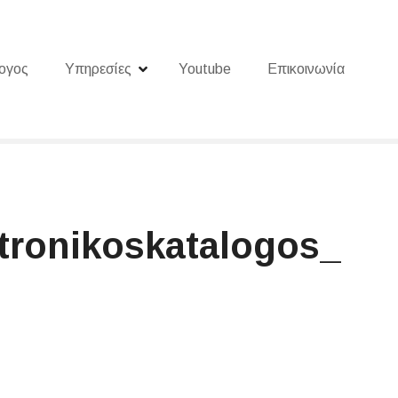
ογος
Υπηρεσίες
Youtube
Επικοινωνία
ktronikoskatalogos_