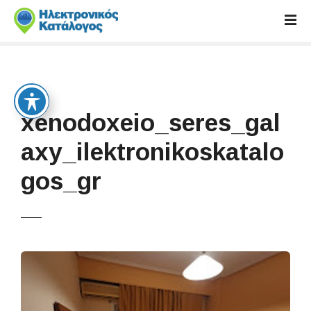
S
k
i
p
t
o
c
xenodoxeio_seres_gal
o
n
axy_ilektronikoskatalo
t
gos_gr
e
n
t