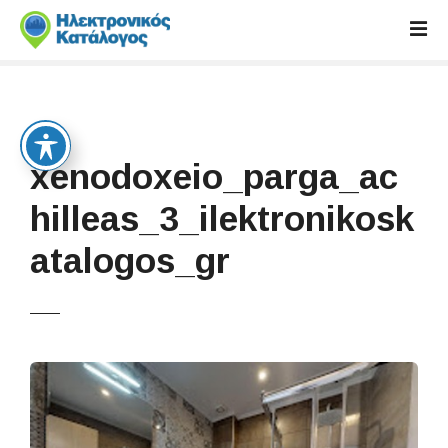
S
k
i
p
t
o
c
xenodoxeio_parga_ac
o
n
hilleas_3_ilektronikosk
t
atalogos_gr
e
n
t