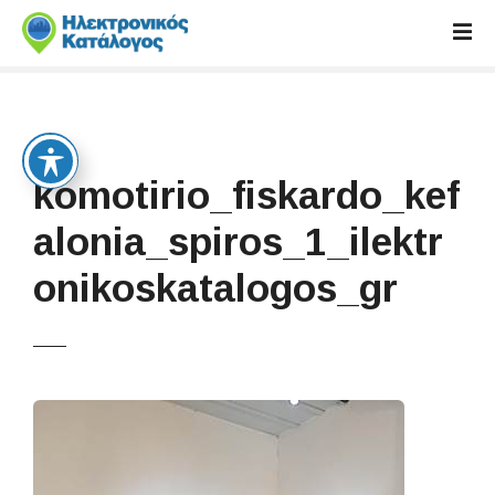
S
k
i
p
t
o
c
komotirio_fiskardo_kef
o
n
alonia_spiros_1_ilektr
t
onikoskatalogos_gr
e
n
t