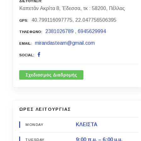
ΔΙΕΥΘΥΝΣΗ
Καπετάν Ακρίτα 8, Έδεσσα, τκ : 58200, Πέλλας
40.799116097775, 22.047756506395
GPS
2381026789
,
6945629994
ΤΗΛΕΦΩΝΟ
mirandasteam@gmail.com
EMAIL
SOCIAL
Σχεδιασμός Διαδρομής
ΩΡΕΣ ΛΕΙΤΟΥΡΓΙΑΣ
ΚΛΕΙΣΤΑ
MONDAY
9:00 π.μ. – 6:00 μ.μ.
TUESDAY