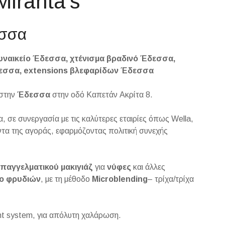
iranta’s
εσσα
ναικείο Έδεσσα, χτένισμα βραδινό Έδεσσα,
δεσσα, extensions βλεφαρίδων Έδεσσα
 στην
Έδεσσα
στην οδό Καπετάν Ακρίτα 8.
α, σε συνεργασία με τις καλύτερες εταιρίες όπως Wella,
όντα της αγοράς, εφαρμόζοντας πολιτική συνεχής
επαγγελματικού
μακιγιάζ
για
νύφες
και άλλες
o
φρυδιών
, με τη μέθοδο
Microblending
– τρίχα/τρίχα
ght system, για απόλυτη χαλάρωση.