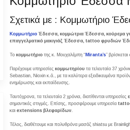
Κομμωτήριο Έδεσσα M
Σχετικά με : Κομμωτήριο Έδ
Κομμωτήριο
Έδεσσα, κομμώτρια Έδεσσα, κούρεμα γυ
επαγγελματικό μακιγιάζ Έδεσσα, tattoo φρυδιών Έ
Το
κομμωτήριο
της κ. Μουχαλέμπη “
Miranta’s
” βρίσκεται
Παρέχουμε υπηρεσίες
κομμωτηρίου
τα τελευταία 37 χρόνι
Sebastian, Nioxin κ.ά., με τα καλύτερα εξειδικευμένα προϊ
ενημέρωσης και εκπαίδευσης.
Ταυτόχρονα, τα τελευταία 2 χρόνια, διατίθενται υπηρεσίες
σημαντικές στιγμές. Επίσης, προσφέρουμε υπηρεσία
tatto
και
extensions βλεφαρίδων
.
Τέλος, διαθέτουμε και πολυθρόνα μασάζ shiatsu με Brainli