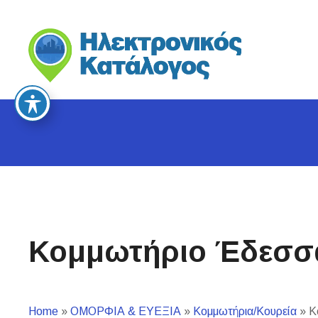
S
k
i
p
t
o
c
o
n
t
e
n
t
Κομμωτήριο Έδεσσα
Home
»
ΟΜΟΡΦΙΑ & ΕΥΕΞΙΑ
»
Κομμωτήρια/Κουρεία
»
Κο