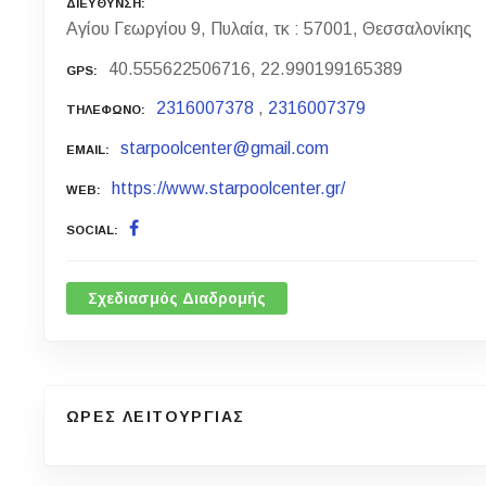
ΔΙΕΥΘΥΝΣΗ
Αγίου Γεωργίου 9, Πυλαία, τκ : 57001, Θεσσαλονίκης
40.555622506716, 22.990199165389
GPS
2316007378
,
2316007379
ΤΗΛΕΦΩΝΟ
starpoolcenter@gmail.com
EMAIL
https://www.starpoolcenter.gr/
WEB
SOCIAL
Σχεδιασμός Διαδρομής
ΩΡΕΣ ΛΕΙΤΟΥΡΓΙΑΣ