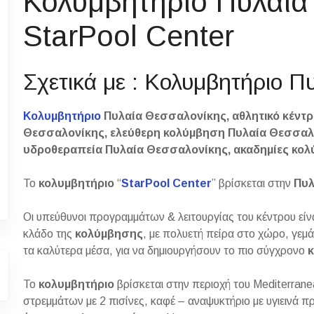
Κολυμβητήριο Πυλαία
StarPool Center
Σχετικά με : Κολυμβητήριο Π
Κολυμβητήριο
Πυλαία Θεσσαλονίκης, αθλητικό κέντ
Θεσσαλονίκης, ελεύθερη κολύμβηση Πυλαία Θεσσαλο
υδροθεραπεία Πυλαία Θεσσαλονίκης, ακαδημίες κο
Το
κολυμβητήριο
“
StarPool Center
” βρίσκεται στην
Πυλ
Οι υπεύθυνοι προγραμμάτων & λειτουργίας του κέντρου είνα
κλάδο της
κολύμβησης
, με πολυετή πείρα στο χώρο, γεμά
τα καλύτερα μέσα, για να δημιουργήσουν το πιο σύγχρονο
Το
κολυμβητήριο
βρίσκεται στην περιοχή του Mediterrane
στρεμμάτων με 2 πισίνες, καφέ – αναψυκτήριο με υγιεινά 