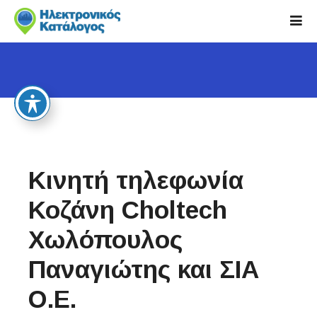
S
k
i
p
t
o
c
o
n
t
Κινητή τηλεφωνία
e
n
Κοζάνη Choltech
t
Χωλόπουλος
Παναγιώτης και ΣΙΑ
Ο.Ε.