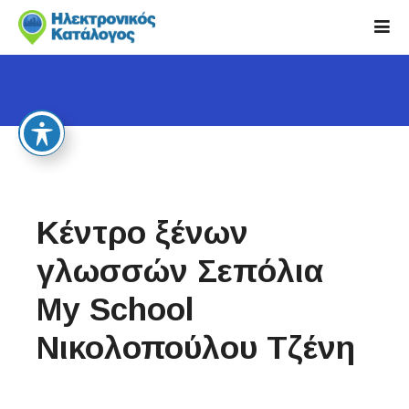
S
k
i
p
t
o
c
o
n
t
Κέντρο ξένων
e
n
γλωσσών Σεπόλια
t
My School
Νικολοπούλου Τζένη