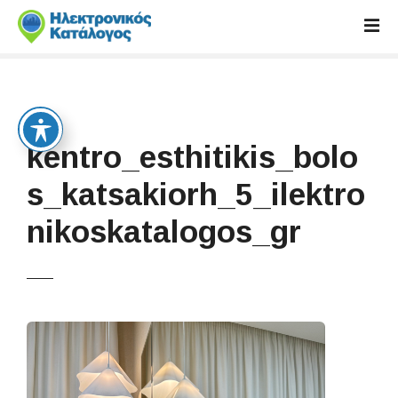
S
k
i
p
t
o
c
kentro_esthitikis_bolo
o
n
s_katsakiorh_5_ilektro
t
nikoskatalogos_gr
e
n
t