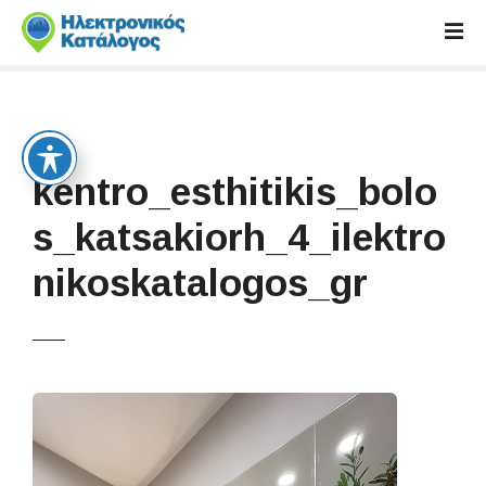
S
k
i
p
t
o
c
kentro_esthitikis_bolo
o
n
s_katsakiorh_4_ilektro
t
nikoskatalogos_gr
e
n
t