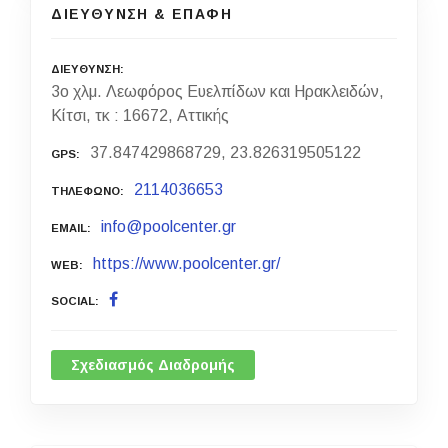
ΔΙΕΥΘΥΝΣΗ & ΕΠΑΦΗ
ΔΙΕΥΘΥΝΣΗ
3ο χλμ. Λεωφόρος Ευελπίδων και Ηρακλειδών,
Κίτσι, τκ : 16672, Αττικής
37.847429868729, 23.826319505122
GPS
2114036653
ΤΗΛΕΦΩΝΟ
info@poolcenter.gr
EMAIL
https://www.poolcenter.gr/
WEB
SOCIAL
Σχεδιασμός Διαδρομής