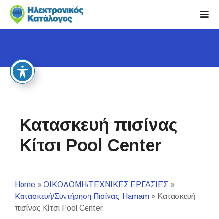
S
k
i
p
t
o
c
o
n
t
Κατασκευή πισίνας
e
n
Κίτσι Pool Center
t
Home
»
ΟΙΚΟΔΟΜΗ/ΤΕΧΝΙΚΕΣ ΕΡΓΑΣΙΕΣ
»
Κατασκευή/Συντήρηση Πισίνας-Hamam
»
Κατασκευή
πισίνας Κίτσι Pool Center