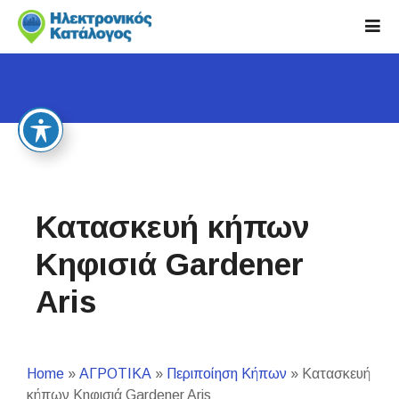
S
k
i
p
t
o
c
o
n
t
Κατασκευή κήπων
e
n
Κηφισιά Gardener
t
Aris
Home
»
ΑΓΡΟΤΙΚΑ
»
Περιποίηση Κήπων
»
Κατασκευή
κήπων Κηφισιά Gardener Aris