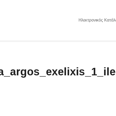
Ηλεκτρονικός Κατάλ
ia_argos_exelixis_1_il