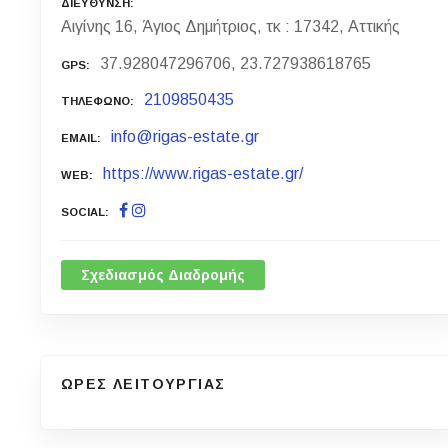
ΔΙΕΥΘΥΝΣΗ
Αιγίνης 16, Άγιος Δημήτριος, τκ : 17342, Αττικής
37.928047296706, 23.727938618765
GPS
2109850435
ΤΗΛΕΦΩΝΟ
info@rigas-estate.gr
EMAIL
https://www.rigas-estate.gr/
WEB
SOCIAL
Σχεδιασμός Διαδρομής
ΩΡΕΣ ΛΕΙΤΟΥΡΓΙΑΣ