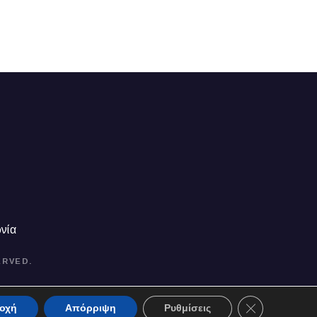
νία
ERVED.
Close GDPR Co
οχή
Απόρριψη
Ρυθμίσεις