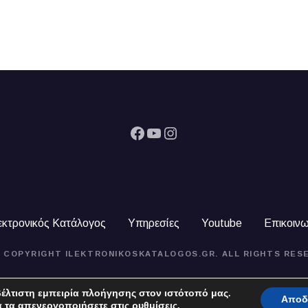
Facebook
YouTube
Instagram
εκτρονικός Κατάλογος
Υπηρεσίες
Youtube
Επικοινω
4 COPYRIGHT ILEKTRONIKOSKATALOGOS.GR. ALL RIGHTS RES
έλτιστη εμπειρία πλοήγησης στον ιστότοπό μας.
Αποδ
α τα απενεργοποιήσετε στις
ρυθμίσεις
.