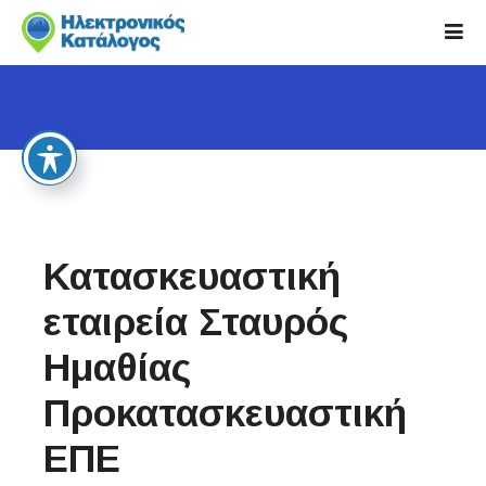
S
k
i
p
t
o
c
o
n
t
Κατασκευαστική
e
n
εταιρεία Σταυρός
t
Ημαθίας
Προκατασκευαστική
ΕΠΕ