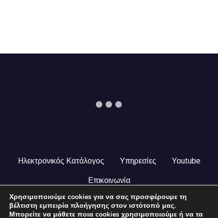
Ηλεκτρονικός Κατάλογος
Υπηρεσίες
Youtube
Επικοινωνία
Χρησιμοποιούμε cookies για να σας προσφέρουμε τη
© 2024 COPYRIGHT ILEKTRONIKOSKATALOGOS.GR. ALL
βέλτιστη εμπειρία πλοήγησης στον ιστότοπό μας.
RIGHTS RESERVED.
Μπορείτε να μάθετε ποια cookies χρησιμοποιούμε ή να τα