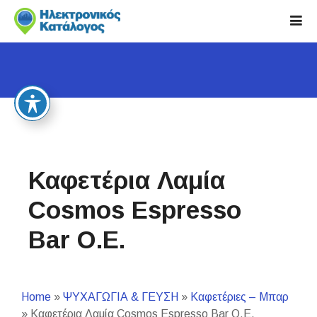
S
k
i
p
t
o
c
o
n
t
Καφετέρια Λαμία
e
n
Cosmos Espresso
t
Bar Ο.Ε.
Home
»
ΨΥΧΑΓΩΓΙΑ & ΓΕΥΣΗ
»
Καφετέριες – Μπαρ
»
Καφετέρια Λαμία Cosmos Espresso Bar Ο.Ε.