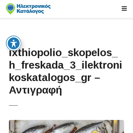
S
k
i
p
t
o
c
ixthiopolio_skopelos_
o
n
h_freskada_3_ilektroni
t
koskatalogos_gr –
e
n
Αντιγραφή
t