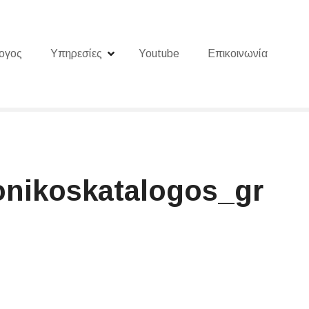
ογος
Υπηρεσίες
Youtube
Επικοινωνία
onikoskatalogos_gr