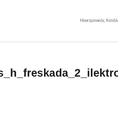
Ηλεκτρονικός Κατάλ
s_h_freskada_2_ilektr