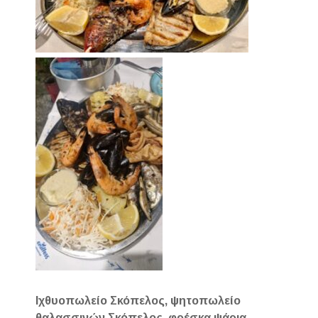
Ιχθυοπωλείο Σκόπελος, ψητοπωλείο
θαλασσινών Σκόπελος, φρέσκα ψάρια