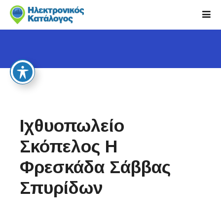
S
k
i
p
t
o
c
o
n
t
Ιχθυοπωλείο
e
n
Σκόπελος Η
t
Φρεσκάδα Σάββας
Σπυρίδων