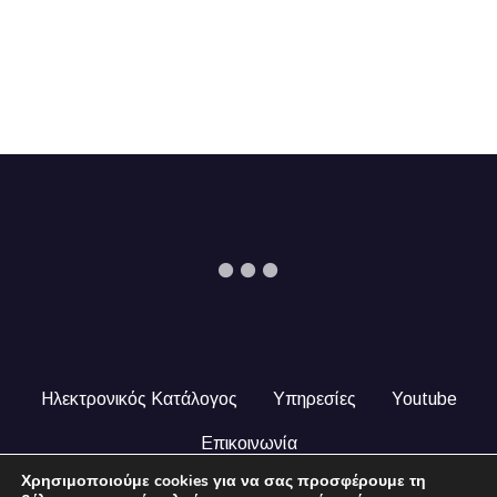
Ηλεκτρονικός Κατάλογος
Υπηρεσίες
Youtube
Επικοινωνία
Χρησιμοποιούμε cookies για να σας προσφέρουμε τη
© 2024 COPYRIGHT ILEKTRONIKOSKATALOGOS.GR. ALL