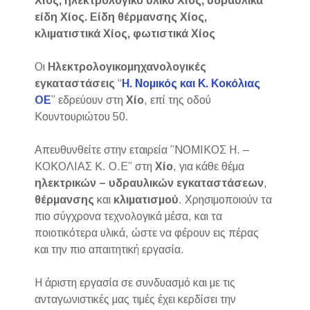
Χίος, ηλεκτρολογικό υλικό Χίος, υδραυ
λικά
είδη Χίος. Είδη θέρμανσης Χίος,
κλιματιστικά Χίος, φωτιστικά Χίος
Οι
Ηλεκτρολογικομηχανολογικές
εγκαταστάσεις
“
Η. Νομικός και Κ. Κοκόλιας
ΟΕ
” εδρεύουν στη
Χίο
, επί της οδού
Κουντουριώτου 50.
Απευθυνθείτε στην εταιρεία ”ΝΟΜΙΚΟΣ Η. –
ΚΟΚΟΛΙΑΣ Κ. Ο.Ε” στη
Χίο
, για κάθε θέμα
ηλεκτρικών – υδραυλικών εγκαταστάσεων
,
θέρμανσης
και
κλιματισμού
. Χρησιμοποιούν τα
πιο σύγχρονα τεχνολογικά μέσα, και τα
ποιοτικότερα υλικά, ώστε να φέρουν εις πέρας
και την πιο απαιτητική εργασία.
Η άριστη εργασία σε συνδυασμό και με τις
ανταγωνιστικές μας τιμές έχει κερδίσει την