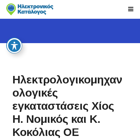
S
k
i
p
t
o
c
o
n
t
Ηλεκτρολογικομηχαν
e
n
ολογικές
t
εγκαταστάσεις Χίος
Η. Νομικός και Κ.
Κοκόλιας ΟΕ