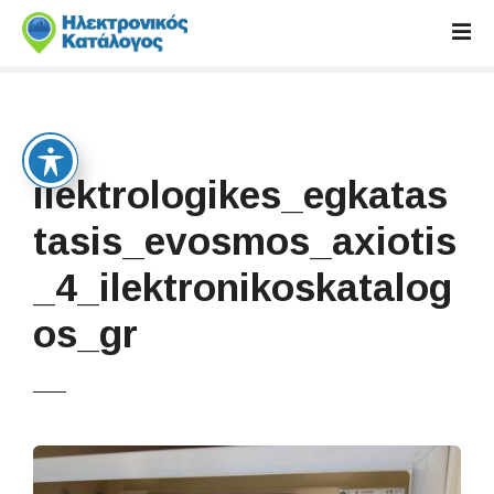
S
k
i
p
t
o
c
ilektrologikes_egkatas
o
n
tasis_evosmos_axiotis
t
_4_ilektronikoskatalog
e
n
os_gr
t