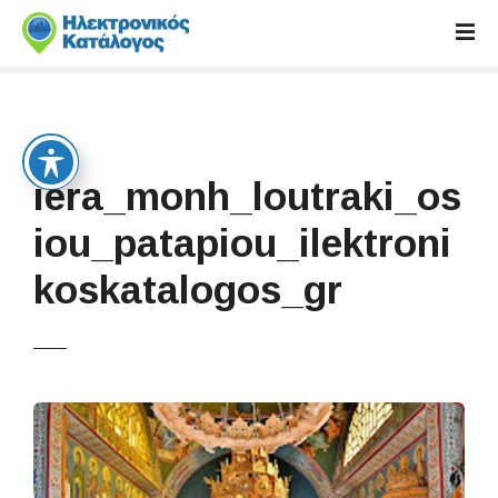
S
k
i
p
t
o
c
iera_monh_loutraki_os
o
n
iou_patapiou_ilektroni
t
koskatalogos_gr
e
n
t