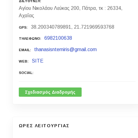
ΔΙΕΥΘΥΝΣΗ
Αγίου Νικολάου Λεύκας 200, Πάτρα, τκ : 26334,
Αχαΐας
38.200340789891, 21.721969593768
GPS
6982100638
ΤΗΛΕΦΩΝΟ
thanasisntemiris@gmail.com
EMAIL
SITE
WEB
SOCIAL
Σχεδιασμός Διαδρομής
ΩΡΕΣ ΛΕΙΤΟΥΡΓΙΑΣ