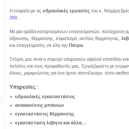
Η εταιρεία με τις
υδραυλικές εργασίες
του κ. Ντεμίρη βρί
200
.
Με μια ομάδα καταρτισμένων επαγγελματιών, πολύχρονη εμ
ύδρευσης, θέρμανσης, κλιματισμό, αντλίες θερμότητας,
λέβ
και επαγγελματίες σε όλη την
Πάτρα
.
Στόχος μας είναι η παροχή υπηρεσιών υψηλού επιπέδου κα
πελάτες και τους προμηθευτές μας. Εργαζόμαστε με γνώμον
όλους, μεριμνώντας για ένα άρτιο αποτέλεσμα, τόσο αισθητι
Υπηρεσίες :
υδραυλικές εγκαταστάσεις
ανακαινίσεις μπάνιων
εγκαταστάσεις θέρμανσης
εγκατάσταση λέβητα και άλλα…