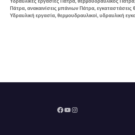
Υδραυλικές εργασίες Πάτρα, θερμοϋδραυλικός Πάτρα
Πάτρα, ανακαινίσεις μπάνιων Πάτρα, εγκαταστάσεις
Υδραυλική εργασία, θερμουδραυλικοί, υδραυλική εγ
Facebook
YouTube
Instagram