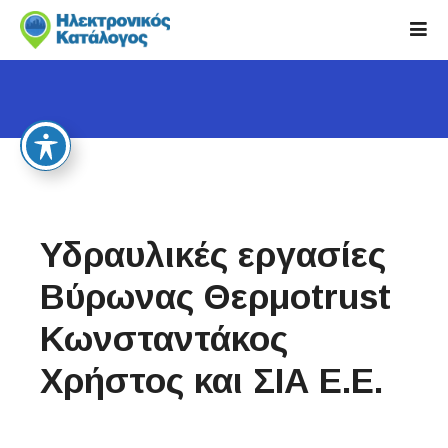
S
k
i
p
t
o
c
o
n
t
Υδραυλικές εργασίες
e
n
Βύρωνας Θερμοtrust
t
Κωνσταντάκος
Χρήστος και ΣΙΑ Ε.Ε.