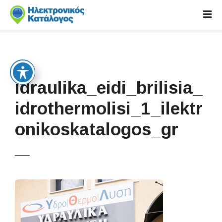
S
k
i
p
t
o
c
idraulika_eidi_brilisia_
o
n
idrothermolisi_1_ilektr
t
onikoskatalogos_gr
e
n
t