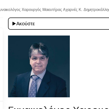
υναικολόγος Χειρουργός Μαιευτήρας Αχαρνές Κ. Δημητροκάλ
Ακούστε