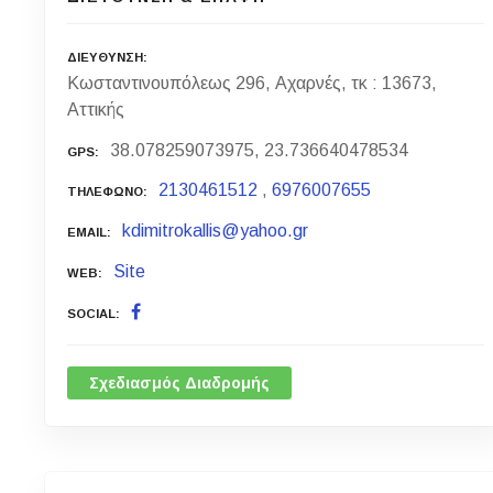
ΔΙΕΥΘΥΝΣΗ
Κωσταντινουπόλεως 296, Αχαρνές, τκ : 13673,
Αττικής
38.078259073975, 23.736640478534
GPS
2130461512
,
6976007655
ΤΗΛΕΦΩΝΟ
kdimitrokallis@yahoo.gr
EMAIL
Site
WEB
SOCIAL
Σχεδιασμός Διαδρομής