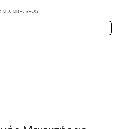
λης MD. MBR. SFOG