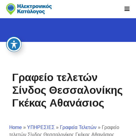
S
k
i
p
t
o
c
o
n
t
Γραφείο τελετών
e
n
Σίνδος Θεσσαλονίκης
t
Γκέκας Αθανάσιος
Home
»
ΥΠΗΡΕΣΙΕΣ
»
Γραφεία Τελετών
»
Γραφείο
τελετών Σίνδος Θεσσαλονίκης Γκέκας Αθανάσιος