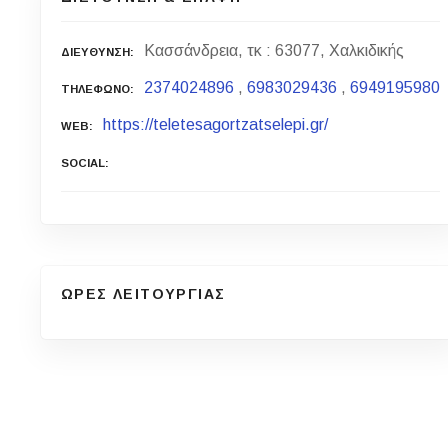
Κασσάνδρεια, τκ : 63077, Χαλκιδικής
ΔΙΕΥΘΥΝΣΗ
2374024896
,
6983029436
,
6949195980
ΤΗΛΕΦΩΝΟ
https://teletesagortzatselepi.gr/
WEB
SOCIAL
ΩΡΕΣ ΛΕΙΤΟΥΡΓΙΑΣ