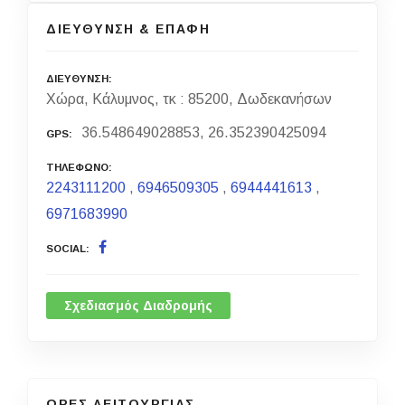
ΔΙΕΥΘΥΝΣΗ & ΕΠΑΦΗ
ΔΙΕΥΘΥΝΣΗ
Χώρα, Κάλυμνος, τκ : 85200, Δωδεκανήσων
36.548649028853, 26.352390425094
GPS
ΤΗΛΕΦΩΝΟ
2243111200
,
6946509305
,
6944441613
,
6971683990
SOCIAL
Σχεδιασμός Διαδρομής
ΩΡΕΣ ΛΕΙΤΟΥΡΓΙΑΣ