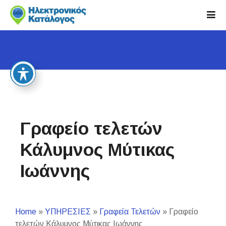
S
k
i
p
t
o
c
o
n
t
Γραφείο τελετών
e
n
Κάλυμνος Μύτικας
t
Ιωάννης
Home
»
ΥΠΗΡΕΣΙΕΣ
»
Γραφεία Τελετών
»
Γραφείο
τελετών Κάλυμνος Μύτικας Ιωάννης