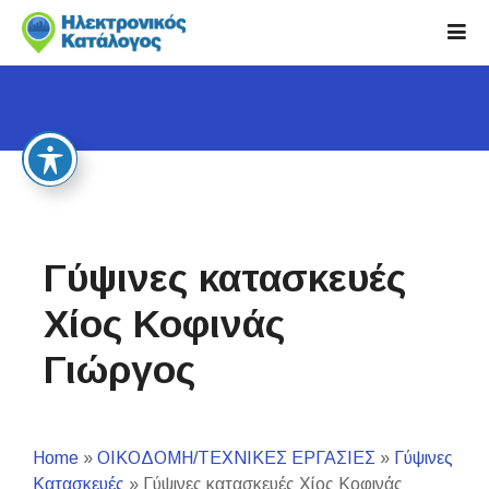
S
k
i
p
t
o
c
o
n
t
Γύψινες κατασκευές
e
n
Χίος Κοφινάς
t
Γιώργος
Home
»
ΟΙΚΟΔΟΜΗ/ΤΕΧΝΙΚΕΣ ΕΡΓΑΣΙΕΣ
»
Γύψινες
Κατασκευές
»
Γύψινες κατασκευές Χίος Κοφινάς