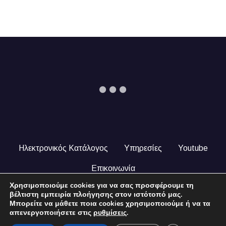
Ηλεκτρονικός Κατάλογος
Υπηρεσίες
Youtube
Επικοινωνία
Χρησιμοποιούμε cookies για να σας προσφέρουμε τη
© 2024 COPYRIGHT ILEKTRONIKOSKATALOGOS.GR. ALL
βέλτιστη εμπειρία πλοήγησης στον ιστότοπό μας.
RIGHTS RESERVED.
Μπορείτε να μάθετε ποια cookies χρησιμοποιούμε ή να τα
απενεργοποιήσετε στις
ρυθμίσεις
.