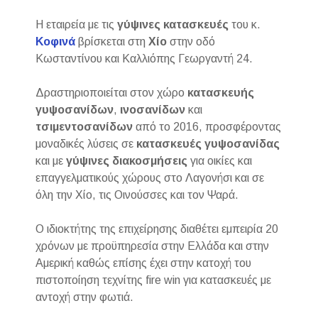
Η εταιρεία με τις
γύψινες κατασκευές
του κ.
Κοφινά
βρίσκεται στη
Χίο
στην οδό
Κωσταντίνου και Καλλιόπης Γεωργαντή 24.
Δραστηριοποιείται στον χώρο
κατασκευής
γυψοσανίδων
,
ινοσανίδων
και
τσιμεντοσανίδων
από το 2016, προσφέροντας
μοναδικές λύσεις σε
κατασκευές γυψοσανίδας
και με
γύψινες
διακοσμήσεις
για οικίες και
επαγγελματικούς χώρους στο Λαγονήσι και σε
όλη την Χίο, τις Οινούσσες και τον Ψαρά.
Ο ιδιοκτήτης της επιχείρησης διαθέτει εμπειρία 20
χρόνων με προϋπηρεσία στην Ελλάδα και στην
Αμερική καθώς επίσης έχει στην κατοχή του
πιστοποίηση τεχνίτης fire win για κατασκευές με
αντοχή στην φωτιά.