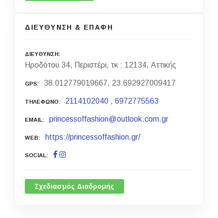
ΔΙΕΥΘΥΝΣΗ & ΕΠΑΦΗ
ΔΙΕΥΘΥΝΣΗ
Ηροδότου 34, Περιστέρι, τκ : 12134, Αττικής
38.012779019667, 23.692927009417
GPS
2114102040
,
6972775563
ΤΗΛΕΦΩΝΟ
princessoffashion@outlook.com.gr
EMAIL
https://princessoffashion.gr/
WEB
SOCIAL
Σχεδιασμός Διαδρομής