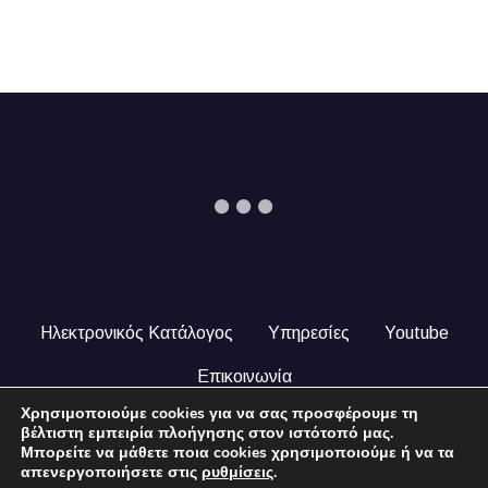
Ηλεκτρονικός Κατάλογος
Υπηρεσίες
Youtube
Επικοινωνία
Χρησιμοποιούμε cookies για να σας προσφέρουμε τη
© 2024 COPYRIGHT ILEKTRONIKOSKATALOGOS.GR. ALL
βέλτιστη εμπειρία πλοήγησης στον ιστότοπό μας.
RIGHTS RESERVED.
Μπορείτε να μάθετε ποια cookies χρησιμοποιούμε ή να τα
απενεργοποιήσετε στις
ρυθμίσεις
.