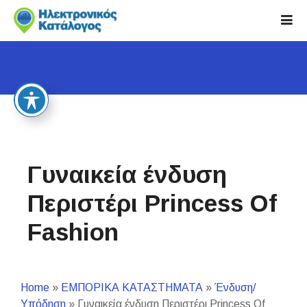
S
k
i
p
t
o
c
o
n
t
Γυναικεία ένδυση
e
n
Περιστέρι Princess Of
t
Fashion
Home
»
ΕΜΠΟΡΙΚΑ ΚΑΤΑΣΤΗΜΑΤΑ
»
Ένδυση/
Υπόδηση
»
Γυναικεία ένδυση Περιστέρι Princess Of