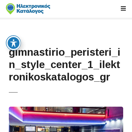
S
k
i
p
t
o
c
gimnastirio_peristeri_i
o
n
n_style_center_1_ilekt
t
ronikoskatalogos_gr
e
n
t