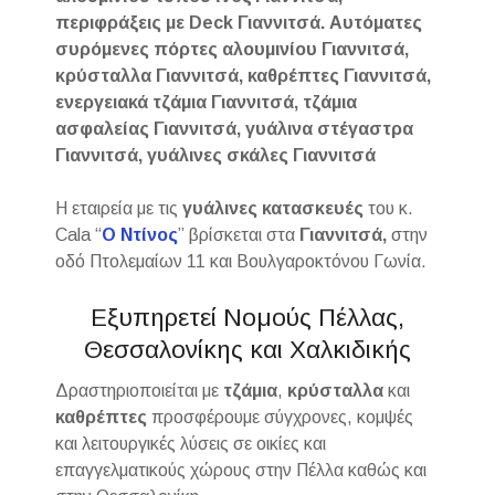
περιφράξεις με Deck Γιαννιτσά. Αυτόματες
συρόμενες πόρτες αλουμινίου Γιαννιτσά,
κρύσταλλα Γιαννιτσά, καθρέπτες Γιαννιτσά,
ενεργειακά τζάμια Γιαννιτσά, τζάμια
ασφαλείας Γιαννιτσά, γυάλινα στέγαστρα
Γιαννιτσά, γυάλινες σκάλες Γιαννιτσά
Η εταιρεία με τις
γυάλινες κατασκευές
του κ.
Cala “
Ο Ντίνος
” βρίσκεται στα
Γιαννιτσά,
στην
οδό Πτολεμαίων 11 και Βουλγαροκτόνου Γωνία.
Εξυπηρετεί Νομούς Πέλλας,
Θεσσαλονίκης και Χαλκιδικής
Δραστηριοποιείται με
τζάμια
,
κρύσταλλα
και
καθρέπτες
προσφέρουμε σύγχρονες, κομψές
και λειτουργικές λύσεις σε οικίες και
επαγγελματικούς χώρους στην Πέλλα καθώς και