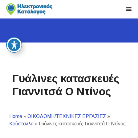
S
k
i
p
t
o
c
o
n
t
Γυάλινες κατασκευές
e
n
Γιαννιτσά Ο Ντίνος
t
Home
»
ΟΙΚΟΔΟΜΗ/ΤΕΧΝΙΚΕΣ ΕΡΓΑΣΙΕΣ
»
Κρύσταλλα
»
Γυάλινες κατασκευές Γιαννιτσά Ο Ντίνος