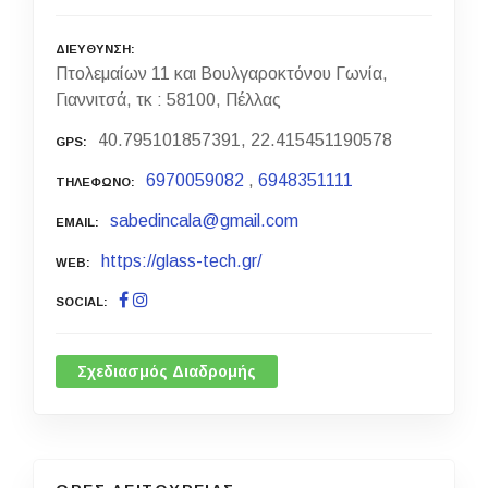
ΔΙΕΥΘΥΝΣΗ
Πτολεμαίων 11 και Βουλγαροκτόνου Γωνία,
Γιαννιτσά, τκ : 58100, Πέλλας
40.795101857391, 22.415451190578
GPS
6970059082
,
6948351111
ΤΗΛΕΦΩΝΟ
sabedincala@gmail.com
EMAIL
https://glass-tech.gr/
WEB
SOCIAL
Σχεδιασμός Διαδρομής