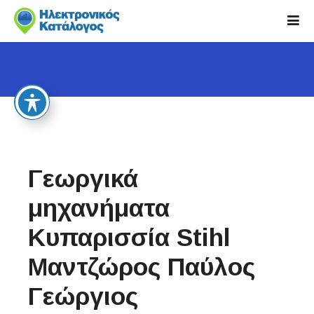
S
k
i
p
t
o
c
o
n
t
Γεωργικά
e
n
μηχανήματα
t
Κυπαρισσία Stihl
Μαντζώρος Παύλος
Γεώργιος