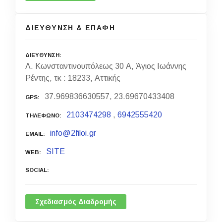
ΔΙΕΥΘΥΝΣΗ & ΕΠΑΦΗ
ΔΙΕΥΘΥΝΣΗ
Λ. Κωνσταντινουπόλεως 30 Α, Άγιος Ιωάννης
Ρέντης, τκ : 18233, Αττικής
37.969836630557, 23.69670433408
GPS
2103474298
,
6942555420
ΤΗΛΕΦΩΝΟ
info@2filoi.gr
EMAIL
SITE
WEB
SOCIAL
Σχεδιασμός Διαδρομής