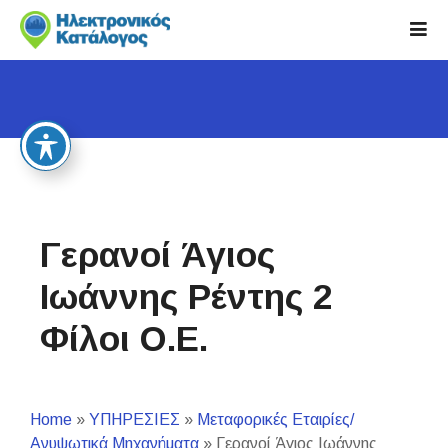
S
k
i
p
t
o
c
o
n
t
Γερανοί Άγιος
e
n
Ιωάννης Ρέντης 2
t
Φίλοι Ο.Ε.
Home
»
ΥΠΗΡΕΣΙΕΣ
»
Μεταφορικές Εταιρίες/
Ανυψωτικά Μηχανήματα
»
Γερανοί Άγιος Ιωάννης