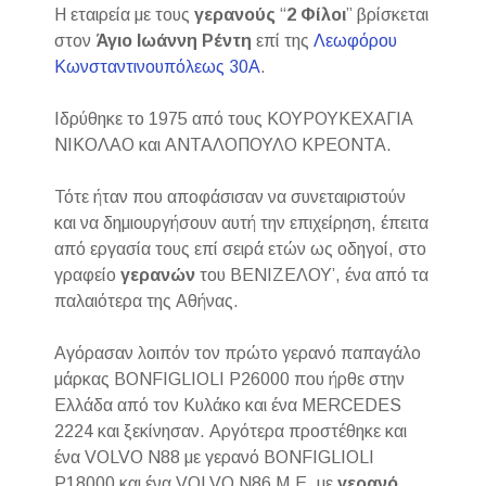
Η εταιρεία με τους
γερανούς
“
2 Φίλοι
” βρίσκεται
στον
Άγιο Ιωάννη Ρέντη
επί της
Λεωφόρου
Κωνσταντινουπόλεως 30Α
.
Ιδρύθηκε το 1975 από τους ΚΟΥΡΟΥΚΕΧΑΓΙΑ
ΝΙΚΟΛΑΟ και ΑΝΤΑΛΟΠΟΥΛΟ ΚΡΕΟΝΤΑ.
Τότε ήταν που αποφάσισαν να συνεταιριστούν
και να δημιουργήσουν αυτή την επιχείρηση, έπειτα
από εργασία τους επί σειρά ετών ως οδηγοί, στο
γραφείο
γερανών
του ΒΕΝΙΖΕΛΟΥ’, ένα από τα
παλαιότερα της Αθήνας.
Αγόρασαν λοιπόν τον πρώτο γερανό παπαγάλο
μάρκας BONFIGLIOLI Ρ26000 που ήρθε στην
Ελλάδα από τον Κυλάκο και ένα MERCEDES
2224 και ξεκίνησαν. Αργότερα προστέθηκε και
ένα VOLVO Ν88 με γερανό BONFIGLIOLI
Ρ18000 και ένα VOLVO Ν86 Μ.Ε. με
γερανό